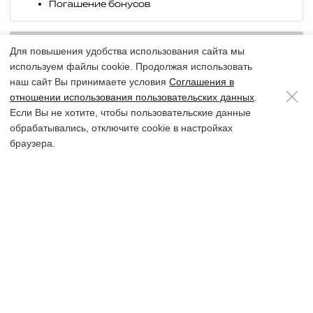
Погашение бонусов
Выберите параметры
Для повышения удобства использования сайта мы
используем файлы cookie. Продолжая использовать
наш сайт Вы принимаете условия
Соглашения в
отношении использования пользовательских данных
.
Если Вы не хотите, чтобы пользовательские данные
Описание
обрабатывались, отключите cookie в настройках
Жакет Лино тк.52-030056-2151-01 для женщин в
браузера.
интернет-магазине Владимира недорого. ► Выгодная
цена и гарантия ► Описание, акции, скидки, фото, отзывы.
Узнать цену и заказать по ☎
+7 (981) 018-38-38
или на
сайте vl.evagraffova.ru
+7 (981) 018-
retail@evagraffova.ru
">
retail@evagraffova.ru
Характеристики
38-38
График
Отзывы (0)
работы
Распродажа