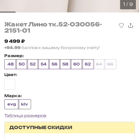
1 / 9
Жакет Лино тк.52-030056-
2151-01
9 499
₽
+94.99
баллов к вашему бонусному счету!
Размер:
48
50
52
54
56
58
60
62
64
66
Цвет:
Марка:
evg
klv
Таблица размеров
ДОСТУПНЫЕ СКИДКИ