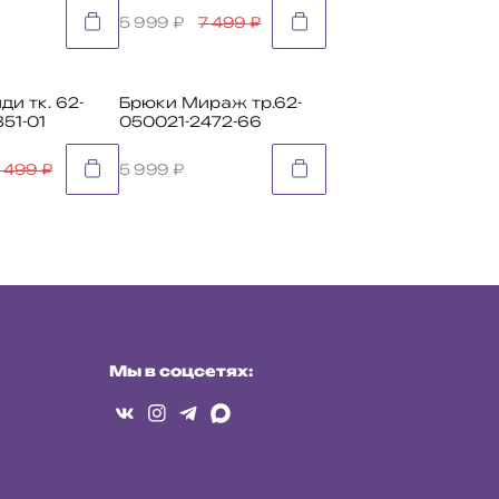
5 999
₽
7 499
₽
ди тк. 62-
Брюки Мираж тр.62-
51-01
050021-2472-66
7 499
₽
5 999
₽
Мы в соцсетях: