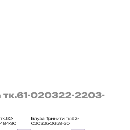
 тк.61-020322-2203-
тк.62-
Блуза Тринити тк.62-
484-30
020325-2659-30