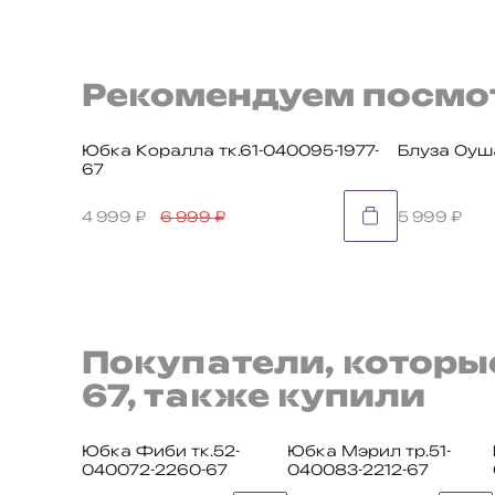
Рекомендуем посмо
Юбка Коралла тк.61-040095-1977-
Блуза Оуша
67
4 999
₽
6 999
₽
5 999
₽
Покупатели, которы
67, также купили
Юбка Фиби тк.52-
Юбка Мэрил тр.51-
040072-2260-67
040083-2212-67