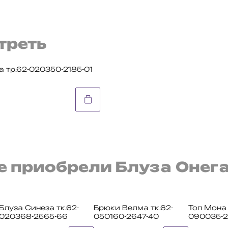
треть
 тр.62-020350-2185-01
е приобрели Блуза Онега
Блуза Синеза тк.62-
Брюки Велма тк.62-
Топ Мона 
020368-2565-66
050160-2647-40
090035-2