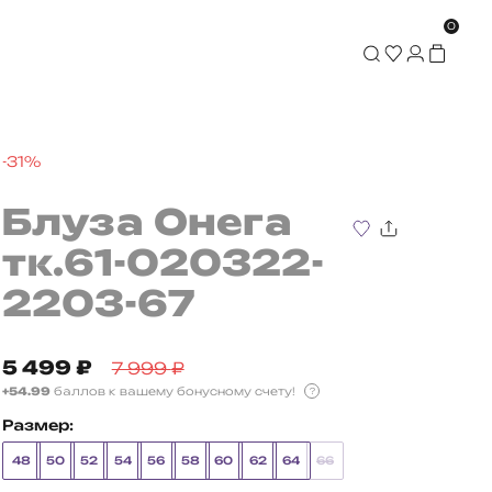
0
-31%
Блуза Онега
тк.61-020322-
2203-67
5 499
₽
7 999
₽
+54.99
баллов к вашему бонусному счету!
?
Размер:
48
50
52
54
56
58
60
62
64
66