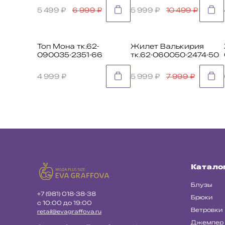
5 499
₽
6 999
₽
5 999
₽
10 499
₽
Топ Мона тк.62-
Жилет Валькирия
090035-2351-66
тк.62-060050-2474-50
4 999
₽
5 999
₽
7 999
₽
Катало
Блузы
+7 (981) 018-38-38
Брюки
с 10:00 до 19:00
Ветровки
retail@evagraffova.ru
Джемпер