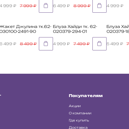
4 999
₽
7 999
₽
6 499
₽
8 999
₽
4 999
₽
Жакет Джулина тк.62-
Блуза Хайди тк. 62-
Блуза Хай
030100-2491-90
020379-294-01
020379-18
6 499
₽
8 499
₽
4 999
₽
7 499
₽
5 499
₽
г
Покупателям
Акции
О компании
Где купить
Доставка